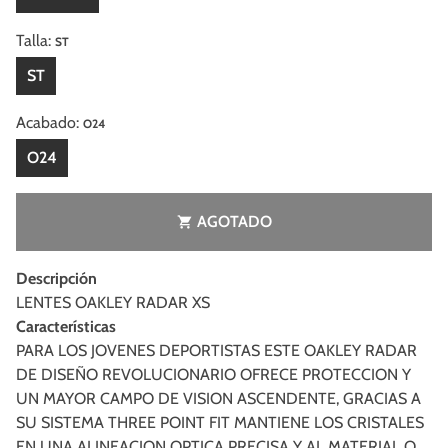
Talla:
ST
ST
Acabado:
O24
O24
AGOTADO
shopping_cart
Descripción
LENTES OAKLEY RADAR XS
Características
PARA LOS JOVENES DEPORTISTAS ESTE OAKLEY RADAR
DE DISEÑO REVOLUCIONARIO OFRECE PROTECCION Y
UN MAYOR CAMPO DE VISION ASCENDENTE, GRACIAS A
SU SISTEMA THREE POINT FIT MANTIENE LOS CRISTALES
EN UNA ALINEACION OPTICA PRECISA Y AL MATERIAL O