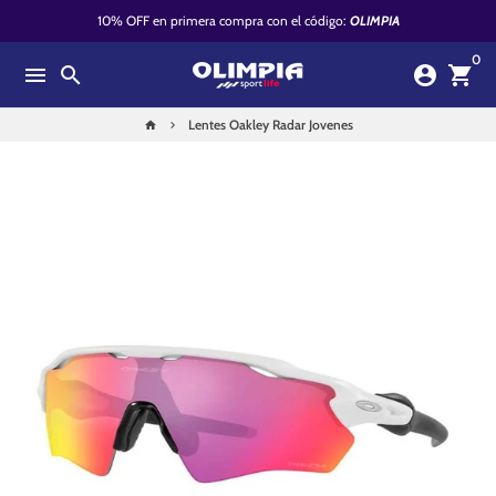
Ir
10% OFF en primera compra con el código:
OLIMPIA
directamente
0
al
menu
search
account_circle
shopping_cart
contenido
Lentes Oakley Radar Jovenes
home
keyboard_arrow_right