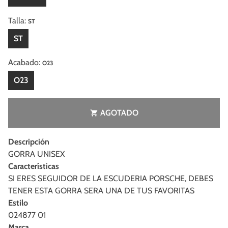
Talla:
ST
ST
Acabado:
O23
O23
AGOTADO
shopping_cart
Descripción
GORRA UNISEX
Características
SI ERES SEGUIDOR DE LA ESCUDERIA PORSCHE, DEBES
TENER ESTA GORRA SERA UNA DE TUS FAVORITAS
Estilo
024877 01
Marca