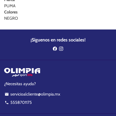
PUMA
Colores
NEGRO
¡Síguenos en redes sociales!
¿Necesitas ayuda?
servicioalcliente@olimpia.mx
email
5558701175
phone