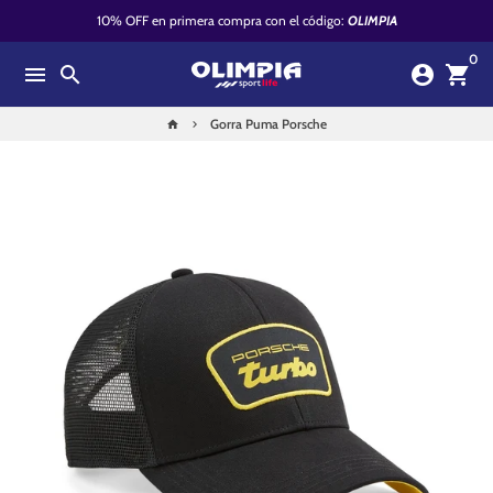
Ir
10% OFF en primera compra con el código:
OLIMPIA
directamente
0
al
menu
search
account_circle
shopping_cart
contenido
Gorra Puma Porsche
home
keyboard_arrow_right