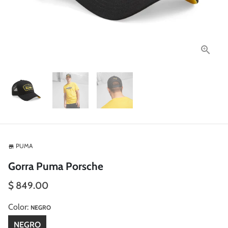
PUMA
store
Gorra Puma Porsche
$ 849.00
Color:
NEGRO
NEGRO