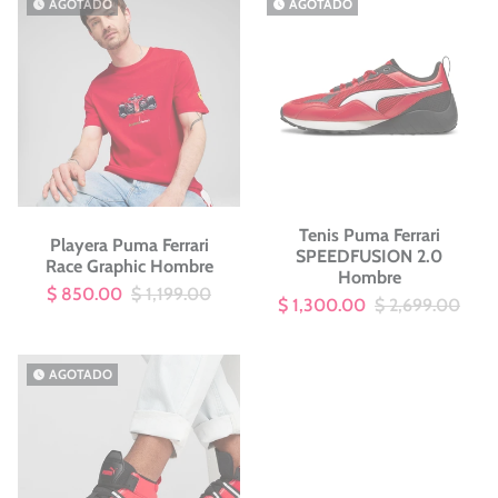
AGOTADO
AGOTADO
watch_later
watch_later
Tenis Puma Ferrari
Playera Puma Ferrari
SPEEDFUSION 2.0
Race Graphic Hombre
Hombre
$ 850.00
$ 1,199.00
$ 1,300.00
$ 2,699.00
AGOTADO
watch_later