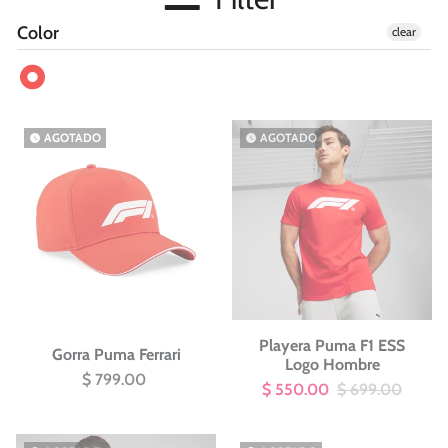
Color
clear
AGOTADO
AGOTADO
watch_later
watch_later
Playera Puma F1 ESS
Gorra Puma Ferrari
Logo Hombre
$ 799.00
$ 550.00
$ 699.00