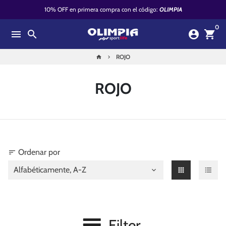
Ir
10% OFF en primera compra con el código:
OLIMPIA
directamente
0
al
menu
search
account_circle
shopping_cart
contenido
ROJO
home
keyboard_arrow_right
ROJO
Ordenar por
sort
apps
format_list_bulleted
Filter